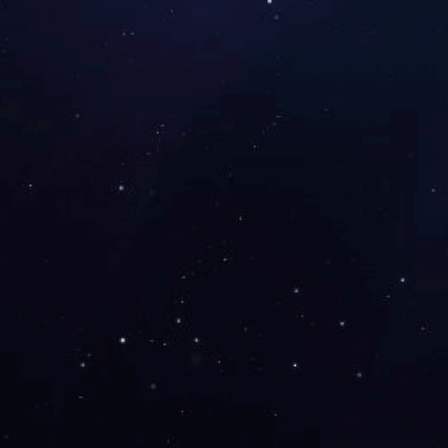
必一网
关于我们
必一网页版_必一
必一网页版_必一
（中国）官方
（中国）官方
公司简介
日立挖掘机
再生工厂
发展历程
永立挖掘机
服务支持
荣誉资质
配件及物流
企业理念
维修技术
新闻中心
远程信息服务
人才引进
在线购买
联系我们
投诉建议
网站地图
法律声明
乐动
|
乐鱼网页版登录入口
|
1xbet网页版登录入口
|
万搏官方网页版
|
1x