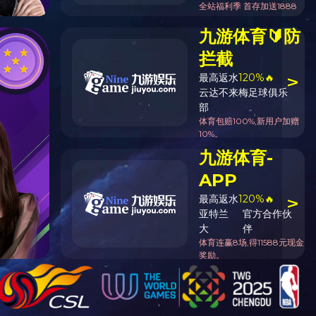
一（中国）官方
>
必一网页版_必一（中国）官方
>
永立挖掘机
0-80吨级