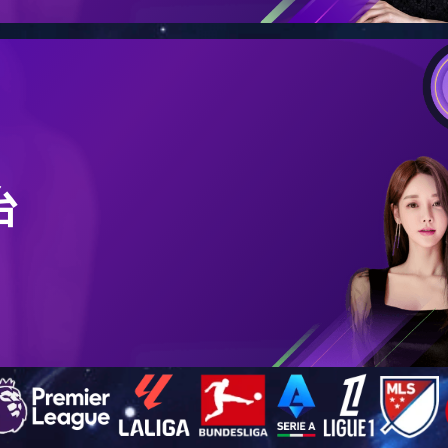
当前位置：
必一网页版_必
永立挖掘机
下
7-12吨级
20-35吨级
4