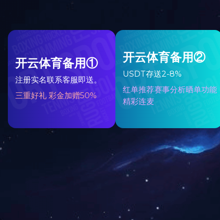
ZX69
ZX89