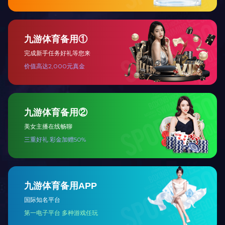
HITACHI
发动机功率
ZX250/260LC-6A
140kW(190PS)/132kW(180PS)
工作重量
斗容
24,500~25,700kg
1.2~1.4m³
1
2
服务电话
400-886-6819