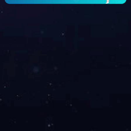
联系邮箱
mpxz@mapper.com.cn
Copyright © 必一网页版_必一（中国）官方 All Rights Reserved Designed by
Wanhu
.
上一页
下一页
{粤ICP备19146519号}
网站地图
法律声明
友情链接
乐动
|
乐鱼网页版登录入口
|
1xbet网页版登录入口
|
万搏官方网页版
|