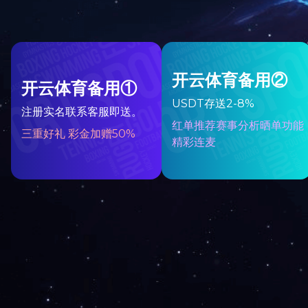
暂无记录
关于我们
必一网页版_必一
必一网页版_必一
（中国）官方
（中国）官方
公司简介
日立挖掘机
再生工厂
发展历程
永立挖掘机
服务支持
荣誉资质
配件及物流
企业理念
维修技术
新闻中心
远程信息服务
人才引进
在线购买
联系我们
投诉建议
网站地图
法律声明
乐动
|
乐鱼网页版登录入口
|
1xbet网页版登录入口
|
万搏官方网页版
|
1x