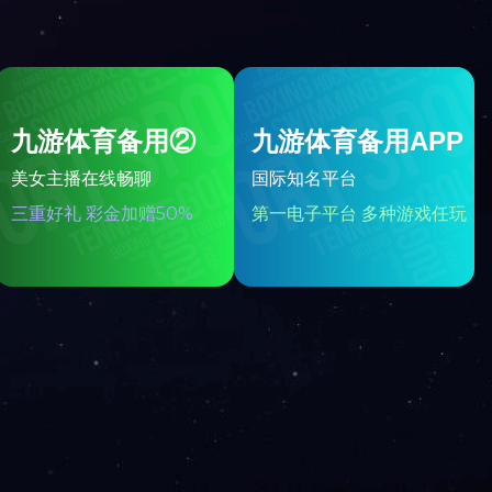
.com.cn
官方 All Rights Reserved Designed by
Wanhu
.
{粤ICP备19146519号}
米兰（中国）
|
江南网页版登录入口_江南online（中国）
|
米兰体育在线网