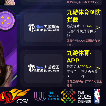
置：
必一网页版_必一（中国）官方
>
再生、认证
>
再生、认证
16000以上