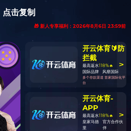
服热线
加入收藏
一（中国）官方
再生、认证